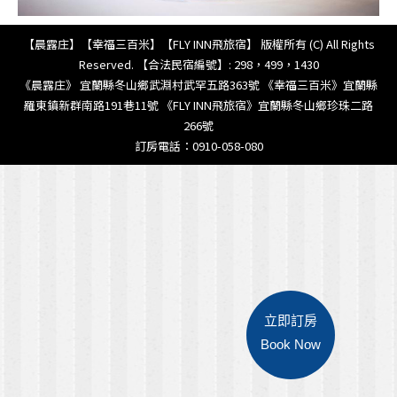
【晨露庄】【幸福三百米】【FLY INN飛旅宿】 版權所有 (C) All Rights
Reserved. 【合法民宿編號】: 298，499，1430
《晨露庄》 宜蘭縣冬山鄉武淵村武罕五路363號 《幸福三百米》宜蘭縣
羅東鎮新群南路191巷11號 《FLY INN飛旅宿》宜蘭縣冬山鄉珍珠二路
266號
訂房電話：0910-058-080
立即訂房
Book Now