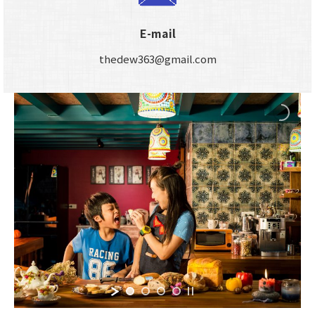
E-mail
thedew363@gmail.com