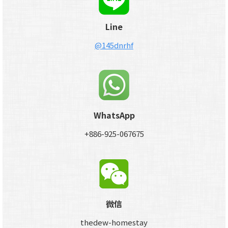
Line
@145dnrhf
WhatsApp
+886-925-067675
微信
thedew-homestay