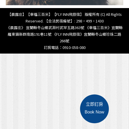
【晨露庄】【幸福三百米】【FLY INN飛旅宿】 版權所有 (C) All Rights
Reserved. 【合法民宿編號】: 298，499，1430
《晨露庄》 宜蘭縣冬山鄉武淵村武罕五路363號 《幸福三百米》宜蘭縣
羅東鎮新群南路191巷11號 《FLY INN飛旅宿》宜蘭縣冬山鄉珍珠二路
266號
訂房電話：0910-058-080
立即訂房
Book Now